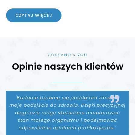
CZYTAJ WIĘCEJ
CONSANO 4 YOU
Opinie naszych klientów
"Badanie któremu się poddałam zmieniły
moje podejście do zdrowia. Dzięki precyzyjnej
diagnozie mogę skutecznie monitorować
stan mojego organizmu i podejmować
odpowiednie działania profilaktyczne."