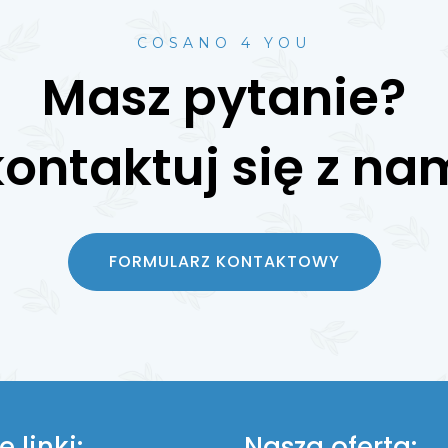
COSANO 4 YOU
Masz pytanie?
ontaktuj się z na
FORMULARZ KONTAKTOWY
 linki:
Nasza oferta: