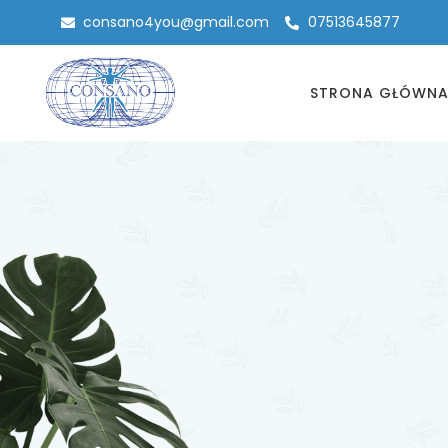
consano4you@gmail.com
07513645877
STRONA GŁÓWN