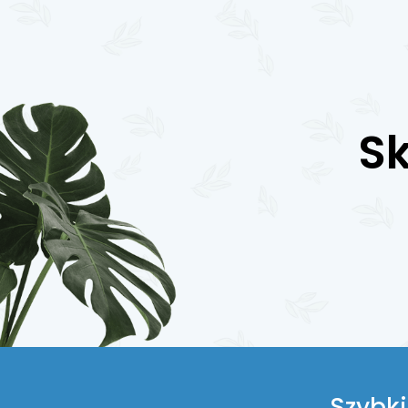
Sk
Szybkie